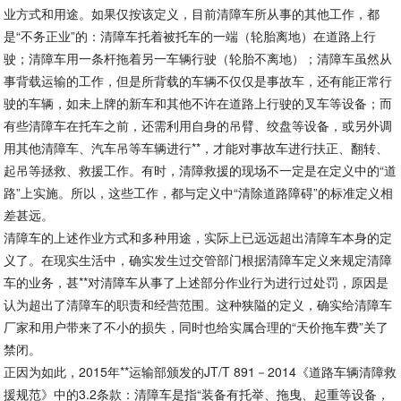
业方式和用途。如果仅按该定义，目前清障车所从事的其他工作，都
是“不务正业”的：清障车托着被托车的一端（轮胎离地）在道路上行
驶；清障车用一条杆拖着另一车辆行驶（轮胎不离地）；清障车虽然从
事背载运输的工作，但是所背载的车辆不仅仅是事故车，还有能正常行
驶的车辆，如未上牌的新车和其他不许在道路上行驶的叉车等设备；而
有些清障车在托车之前，还需利用自身的吊臂、绞盘等设备，或另外调
用其他清障车、汽车吊等车辆进行**，才能对事故车进行扶正、翻转、
起吊等拯救、救援工作。有时，清障救援的现场不一定是在定义中的“道
路”上实施。所以，这些工作，都与定义中“清除道路障碍”的标准定义相
差甚远。
清障车的上述作业方式和多种用途，实际上已远远超出清障车本身的定
义了。在现实生活中，确实发生过交管部门根据清障车定义来规定清障
车的业务，甚**对清障车从事了上述部分作业行为进行过处罚，原因是
认为超出了清障车的职责和经营范围。这种狭隘的定义，确实给清障车
厂家和用户带来了不小的损失，同时也给实属合理的“天价拖车费”关了
禁闭。
正因为如此，2015年**运输部颁发的JT/T 891－2014《道路车辆清障救
援规范》中的3.2条款：清障车是指“装备有托举、拖曳、起重等设备，