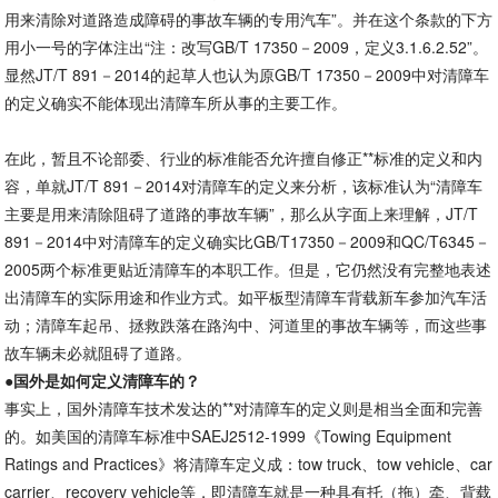
用来清除对道路造成障碍的事故车辆的专用汽车”。并在这个条款的下方
用小一号的字体注出“注：改写GB/T 17350－2009，定义3.1.6.2.52”。
显然JT/T 891－2014的起草人也认为原GB/T 17350－2009中对清障车
的定义确实不能体现出清障车所从事的主要工作。
在此，暂且不论部委、行业的标准能否允许擅自修正**标准的定义和内
容，单就JT/T 891－2014对清障车的定义来分析，该标准认为“清障车
主要是用来清除阻碍了道路的事故车辆”，那么从字面上来理解，JT/T
891－2014中对清障车的定义确实比GB/T17350－2009和QC/T6345－
2005两个标准更贴近清障车的本职工作。但是，它仍然没有完整地表述
出清障车的实际用途和作业方式。如平板型清障车背载新车参加汽车活
动；清障车起吊、拯救跌落在路沟中、河道里的事故车辆等，而这些事
故车辆未必就阻碍了道路。
●
国外是如何定义清障车的？
事实上，国外清障车技术发达的**对清障车的定义则是相当全面和完善
的。如美国的清障车标准中SAEJ2512-1999《Towing Equipment
Ratings and Practices》将清障车定义成：tow truck、tow vehicle、car
carrier、recovery vehicle等，即清障车就是一种具有托（拖）牵、背载