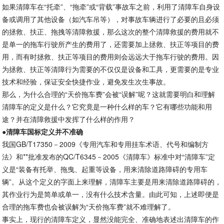
如果清障车在“托牵”、“拖牵”或“背载”事故车之前，利用了清障车自身设
备或调用了其他设备（如汽车吊等），对事故车辆进行了必要的且必须
的拯救、扶正、拖拽等清障救援，那么这次的整个清障救援的费用就不
是单一的拖车行驶所产生的费用了，还需要加上拯救、扶正等项目的费
用，而有时拯救、扶正等项目的费用则会远远大于拖车行驶的费用。因
为拯救、扶正等清障行为需要的不仅仅是设备和工具，更需要的是专业
技术和经验，保证安全快捷作业，避免发生次生事故。
那么，为什么合理的“天价拖车费”会被“误解”呢？这就需要明白和理解
清障车的定义是什么？它究竟是一种什么样的车？它有哪些功能和用
途？并在清障救援中发挥了什么样的作用？
●
清障车国标定义并不准确
我国GB/T17350－2009《专用汽车和专用挂车术语、代号和编制方
法》和**批准发布的QC/T6345－2005《清障车》标准中对“清障车”定
义是“装备有托举、拖曳、起重等设备，用来清除道路障碍的专用车
辆”。从这个定义的字面上来理解，清障车主要是用来清除道路障碍的，
其作业行为是简单或单一，没有什么技术含量。由此可知，上述即便是
合理的拖车费也会被误解为“天价拖车费”就不难理解了。
事实上，现行的清障车定义，显然没能完全、准确地表述出清障车的作