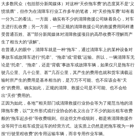
大多数民众（包括部分新闻媒体）对这种“天价拖车费”的态度莫不是“义
愤填膺”，但作为在清障车行业工作多年的笔者，对“天价拖车费”却有着
一分为二的看法。一方面，确实有不少的清障救援公司昧着良心，对车
主进行乱收费；另一方面，一些正规的清障救援公司的救援费用同样遭
受普通百姓、甚**部分新闻媒体对清障救援项目的高昂收费不理解而产
生了相当大的“误解”。
在普通人的眼中，清障车就是一种“拖车”，通过清障车上的某种设备对
事故车或故障车进行“托牵”、“拖牵”或“背载”运输。所以，一辆清障车无
论是“托牵”、“拖牵”，还是“背载”事故车或故障车辆，如果仅只是拖车行
驶几公里、几十公里、甚**几百公里，其产生的费用也就和货车满载运
输时所产生的费用是基本相当的，是万万不可能、也不应该会有“天
价”的费用。确实如此，正规的清障、救援公司是不可能、也不会给
出“天价”费用的。
正因为如此，各地**相关部门或清障救援行业协会等为了规范当地的清
障拖车费，以**文件形式或行业协会的名义出台了不少的如出租车收费
般的“拖车起步价”等收费细则。但这些文件或细则，都是将清障救援作
业等同于出租车或货运车的经营方式。这实质上仍然是把拖车视为一种
按“行驶里程收费”的专用运输车辆，而非专用作业车辆。