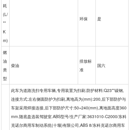
耗
(L/
环保
是
**
K
m)
燃
油
排放标
柴油
国六
类
准
型
此车为道路洗扫专用车辆,专用装置为扫刷.防护材料:Q23**碳钢,
连接方式:左右侧面防护为扫刷,离地高为(mm):200,后下部防护与
车架采用焊接连接,后下部防护尺寸:50×240(mm),离地面高度360
mm.随底盘选装驾驶室.ABS型号/生产厂家:3631010-C2000/东科
克诺尔商用车制动系统(十堰)有限公司,ABS 8/东科克诺尔商用车