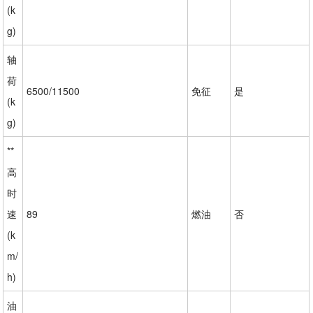
(k
g)
轴
荷
6500/11500
免征
是
(k
g)
**
高
时
速
89
燃油
否
(k
m/
h)
油