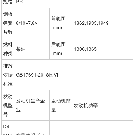
规格
PR
钢板
前轮距
弹簧
8/10+7,8/-
1862,1933,1949
(mm)
片数
燃料
后轮距
柴油
1806,1865
种类
(mm)
排放
依据
GB17691-2018国Ⅵ
标准
发动
发动机生产企
发动机排
机型
发动机功率
业
量
号
D4.