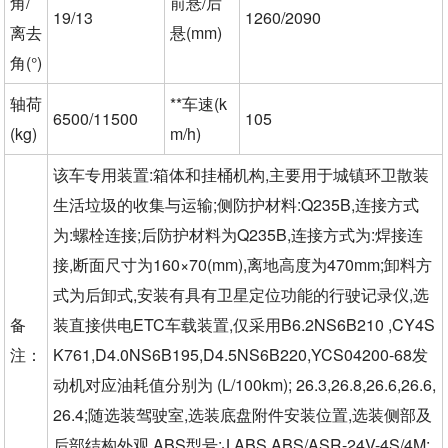
角/
前悬/后
19/13
1260/2090
离去
悬(mm)
角(°)
轴荷
**车速(k
6500/11500
105
(kg)
m/h)
该车专用装置:箱体和挂桶机构,主要用于城镇环卫散装
生活垃圾的收集与运输;侧防护材料:Q235B,连接方式
为:螺栓连接;后防护材料为Q235B,连接方式为:焊接连
接,断面尺寸为160×70(mm),离地高度为470mm;卸料方
式为后卸式,安装有具有卫星定位功能的行驶记录仪,选
备
装直接供电ETC车载装置,仅采用B6.2NS6B210 ,CY4S
注：
K761,D4.0NS6B195,D4.5NS6B220,YCS04200-68发
动机对应油耗值分别为 (L/100km); 26.3,26.8,26.6,26.6,
26.4;随选装驾驶室,选装底盘附件安装位置,选装侧部及
后部结构外观,ABS型号:J ABS,ABS/ASR-24V-4S/4M;