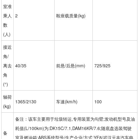
室准
乘人
2
鞍座载质量(kg)
数
(人)
接近
角/
离去
40/35
前悬/后悬(mm)
725/925
角
(°)
轴荷
1365/2130
车速(km/h)
100
(kg)
备注：该车主要用于垃圾转运,专用装置为勾臂;发动机型号及油
耗值(L/100km)为:DK15C/7.1,DAM16KR/7.6;随底盘选装驾驶
备
室及燃油箱;ABS系统型号/生产企业/方式:YF8/武汉元丰汽车电