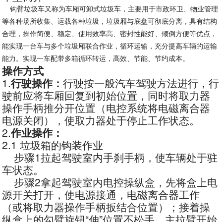
钩臂垃圾车又称为车厢可卸式垃圾车，主要用于市政环卫、物业管理
等各种场所收集、运载各种垃圾，垃圾厢与底盘可彻底分离，具有结构
合理，操作简便、稳定、使用效率高、密封性能好、倾倒方便等优点，
能实现一台车与多个垃圾厢联合作业，循环运输，充分提高车辆的运输
能力。实现一车配带多箱循环转运，高效、节能、节约成本。
操作方式
1.
行驶操作：
行驶按一般汽车驾驶方法进行，行
驶前应将车厢回复到初始位置，同时将取力器
操作手柄推分开位置（电控系统将电磁离合器
电源关闭），使取力器处于停止工作状态。
2.
作业操作：
2.1 垃圾箱的钩装作业
步骤1拉起驾驶室内手刹手柄，使车辆处于驻
车状态。
步骤2拿起驾驶室内电控操纵盒，先将盒上电
源开关打开，使电源接通，电磁离合器工作
（或将取力器操作手柄扳结合位置）；接着操
纵盒上的勾臂旋钮“伸”位置不松手，主拉臂开始