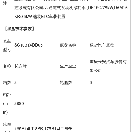
注：
控系统有限公司/四通道式发动机净功率:;DK15C/78kW,DAM16
KR/85kW;选装ETC车载装置.
【底盘技术参数】
底盘
SC1031XDD65
底盘名称
载货汽车底盘
型号
重庆长安汽车股份有
名称
长安牌
生产企业
限公司
轴数
2
轮胎数
6
轴距
(m
2990
m)
轮胎
165R14LT 8PR,175R14LT 8PR