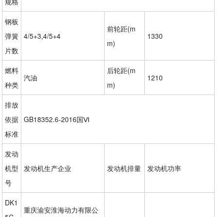
规格
钢板
前轮距(m
弹簧
4/5+3,4/5+4
1330
m)
片数
燃料
后轮距(m
汽油
1210
种类
m)
排放
依据
GB18352.6-2016国Ⅵ
标准
发动
机型
发动机生产企业
发动机排量
发动机功率
号
DK1
重庆渝安淮海动力有限公