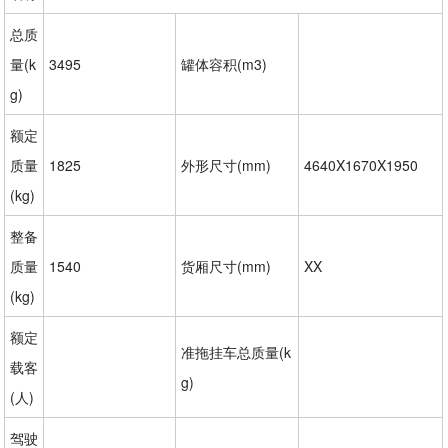
总质
量(k
3495
罐体容积(m3)
g)
额定
质量
1825
外形尺寸(mm)
4640X1670X1950
(kg)
整备
质量
1540
货厢尺寸(mm)
XX
(kg)
额定
准拖挂车总质量(k
载客
g)
(人)
驾驶