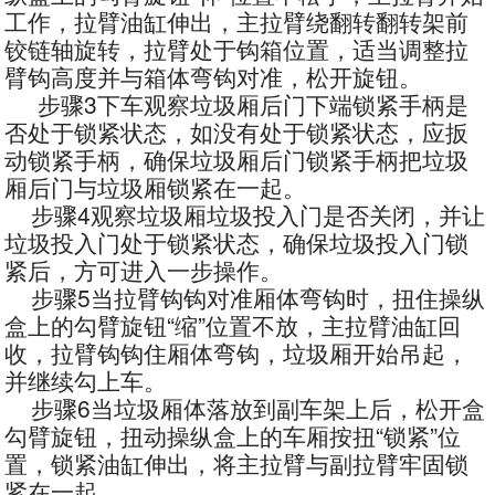
工作，拉臂油缸伸出，主拉臂绕翻转翻转架前
铰链轴旋转，拉臂处于钩箱位置，适当调整拉
臂钩高度并与箱体弯钩对准，松开旋钮。
步骤3下车观察垃圾厢后门下端锁紧手柄是
否处于锁紧状态，如没有处于锁紧状态，应扳
动锁紧手柄，确保垃圾厢后门锁紧手柄把垃圾
厢后门与垃圾厢锁紧在一起。
步骤4观察垃圾厢垃圾投入门是否关闭，并让
垃圾投入门处于锁紧状态，确保垃圾投入门锁
紧后，方可进入一步操作。
步骤5当拉臂钩钩对准厢体弯钩时，扭住操纵
盒上的勾臂旋钮“缩”位置不放，主拉臂油缸回
收，拉臂钩钩住厢体弯钩，垃圾厢开始吊起，
并继续勾上车。
步骤6当垃圾厢体落放到副车架上后，松开盒
勾臂旋钮，扭动操纵盒上的车厢按扭“锁紧”位
置，锁紧油缸伸出，将主拉臂与副拉臂牢固锁
紧在一起。