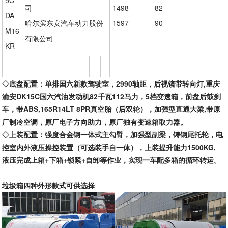
5C
司
1498
82
DA
哈尔滨东安汽车动力股份
1597
90
M16
有限公司
KR
◇底盘配置：
单排国六新款驾驶室，
2990轴距，后视镜带转向灯,重庆
渝安DK15C国六汽油发动机82千瓦112马力，5档变速箱，前盘后鼓刹
车，带ABS,165R14LT 8PR真空胎（后双轮），加强型直通大梁,带原
厂制冷空调，原厂电子方向助力，原厂独有变速箱取力器。
◇上装配置：
强度合金钢一体式主勾臂，加强型副梁，铸钢尾托轮，电
控室内外液压操控装置（可选装手自一体），上装提升能力
1500KG,
液压完成上箱+下箱+锁紧+自卸等作业，实现一车配多箱的循环转运。
垃圾箱四种外形款式可供选择