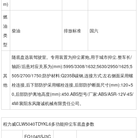
m)
燃
油
柴油
排放标准
国六
类
型
随底盘选装驾驶室。专用装置为抑尘雾炮,用于城市抑尘.整车长/
轴距/后悬对应关系为(mm):5995/3308/1632;5630/2950/1625;5
其
505/2700/1750;防护材料:Q235B碳钢,连接方式:左右侧面采用螺
他
栓连接,后下部防护采用螺栓连接,后部防护断面尺寸(mm):120×5
0,后部防护离地高度(mm):450.ABS型号/厂家:ABS/ASR-12V-4S/
4M/襄阳东风隆诚机械有限责任公司。
程力威CLW5040TDYKL6多功能抑尘车底盘参数
EQ1045SJ3C