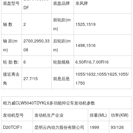
底盘型号
底盘品牌
东风牌
DF
前轮距(m
轴 数
2
1525,1519
m)
轴 距(m
2700,2950,33
后轮距(m
1498,1516
m)
08
m)
轮 胎 数:
6
轮胎规格
6.50R16,7.00R16
接近离去
1055/1632,1055/1625,1055/
27.7/15
前悬后悬
角
1750
程力威CLW5040TDYKL6多功能抑尘车发动机参数
发动机型号
发动机生产企业
排量(ML)
功率(KW)
D20TCIF1
昆明云内动力股份有限公司
1999
93/126