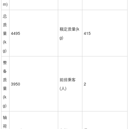
m)
总
质
额定质量(k
量
4495
415
g)
(k
g)
整
备
质
前排乘客
3950
2
量
(人)
(k
g)
轴
荷