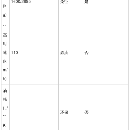
1600/2895
免征
是
(k
g)
**
高
时
速
110
燃油
否
(k
m/
h)
油
耗
(L/
环保
否
**
K