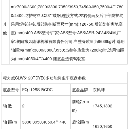
m):7000/3600;7200/3800,7350/3950,7450/4050,7500/4**,780
0/4400.防护材料:Q23**碳钢,连接方式:左右侧面及后下部防护均
其
采用焊接连接,后部防护断面尺寸(mm):120×50,后部防护离地高
他
度(mm):400.ABS型号/厂家:ABS型号:ABS/ASR-24V-4S/4M,厂
家:襄阳东风隆诚机械有限责任公司.当整备质量为6688kg时,选用
轴距为(mm):3600/3800/3950;当整备质量为7288kg时,选用轴距
为(mm):4050/4**/4400.随底盘选装驾驶室.
程力威CLW5120TDYE6多功能抑尘车底盘参数
底盘型号
EQ1125SJ8CDC
底盘品牌
东风牌
前轮距(m
轴 数
2
1745,1802
m)
轴 距(m
3800,3950,4050,4**,440
后轮距(m
1630,1650