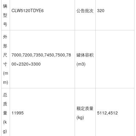
辆
CLW5120TDYE6
公告批次
320
型
号
外
形
尺
7000,7200,7350,7450,7500,78
罐体容积
寸
00×2320×3300
(m3)
(m
m)
总
质
额定质量
量
11995
5112,4512
(kg)
(k
g)