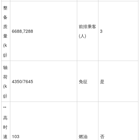
整
备
质
前排乘客
6688,7288
3
量
(人)
(k
g)
轴
荷
4350/7645
免征
是
(k
g)
**
高
时
速
103
燃油
否