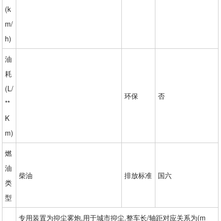
(k
m/
h)
油
耗
(L/
环保
否
**
K
m)
燃
油
柴油
排放标准
国六
类
型
专用装置为抑尘雾炮,用于城市抑尘.整车长/轴距对应关系为(m