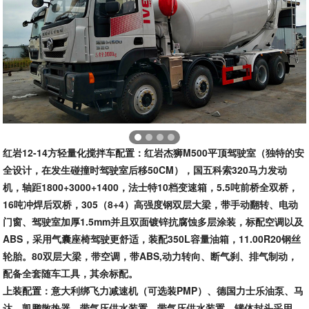
红岩12-14方轻量化搅拌车配置：
红岩杰狮M500平顶驾驶室（独特的安
全设计，在发生碰撞时驾驶室后移50CM），国五科索320马力发动
机，轴距1800+3000+1400，法士特10档变速箱，5.5吨前桥全双桥，
16吨冲焊后双桥，305（8+4）高强度钢双层大梁，带手动翻转、电动
门窗、驾驶室加厚1.5mm并且双面镀锌抗腐蚀多层涂装，标配空调以及
ABS，采用气囊座椅驾驶更舒适，装配350L容量油箱，11.00R20钢丝
轮胎。80双层大梁，带空调，带ABS,动力转向、断气刹、排气制动，
配备全套随车工具，其余标配。
上装配置：意大利绑飞力减速机（可选装PMP）、德国力士乐油泵、马
达、凯鹏散热器，带气压供水装置，带气压供水装置。罐体封头采用