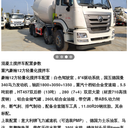
混凝土
搅拌车
配置参数
重汽豪翰12方轻量化搅拌车
豪翰12方轻量化搅拌车配置：
白色驾驶室，8*4驱动系统，国五
德国曼
340马力发动机，轴距1800+3050+1350，重汽十档
铝合金变速箱
，5.5
吨前桥，HT457双后桥（13吨），280（7+4）双层大梁（材质710高强
度钢），
铝合金储气罐
，260L
铝合金油箱
，带空调，带ABS,动力转
向、断气刹、排气制动，配备全套随车工具，11.00R20钢丝胎。其余
标配。
上装配置：意大利绑飞力减速机（可选装PMP）、德国力士乐油泵、马
达、凯鹏散热器，带气压供水装置，350L水箱。罐体封头采用8mm高