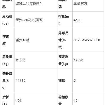
混凝土10方搅拌车
豪曼10方
称
牌
发动机
排量(m
重汽380马力(国五)
4580
(ps)
l)
外形尺
变速
重汽10档
寸(m
8670×2450×3850
箱
m)
总质量
额定质
24500
12590
(kg)
量(kg)
整备质
量(k
11715
轴数
3
g)
后桥
轮胎数
10T
10
(T)
量