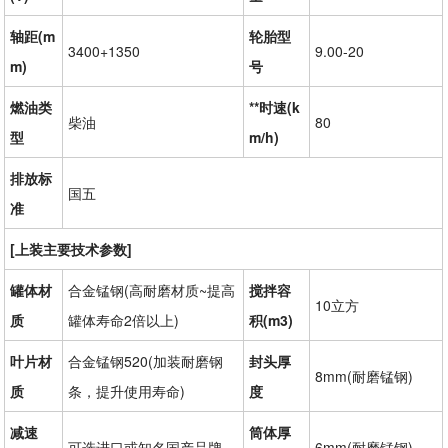
轴距(m
轮胎型
3400+1350
9.00-20
m)
号
燃油类
**时速(k
柴油
80
型
m/h)
排放标
国五
准
[上装主要技术参数]
罐体材
合金锰钢(高耐磨材质~提高
搅拌容
10立方
质
罐体寿命2倍以上)
积(m3)
叶片材
合金锰钢520(加装耐磨钢
封头厚
8mm(耐磨锰钢)
质
条，提升使用寿命)
度
减速
筒体厚
可选进口或知名国产品牌
6mm(耐磨锰钢)