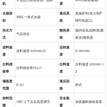
机
度
水箱容
液压系
美国萨利/意大利P
350L一体式水箱
积
统
MP(纯进口)
供水方
散热系
国内知名品牌(凯通/
气压供水
式
统
新乡)散热器
进料速
运转速
进料速度 m3/min≥3
0-16r/min
度
度
出料残
出料速
出料速度 m3/min ≥
出料残余率(%)≤1
留率
度
2
塌落度
液压回
5~21
闭式
范围
路
卸料范
安全装
180°上下左右高度调节
加装漏料接收装置
围
置