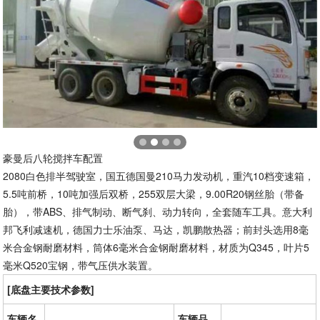
豪曼后八轮搅拌车配置
2080白色排半驾驶室，国五德国曼210马力发动机，重汽10档变速箱，
5.5吨前桥，10吨加强后双桥，255双层大梁，9.00R20钢丝胎（带备
胎），带ABS、排气制动、断气刹、动力转向，全套随车工具。意大利
邦飞利减速机，德国力士乐油泵、马达，凯鹏散热器；前封头选用8毫
米合金钢耐磨材料，筒体6毫米合金钢耐磨材料，材质为Q345，叶片5
毫米Q520宝钢，带气压供水装置。
[底盘主要技术参数]
车辆名
车辆品