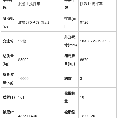
混凝土搅拌车
陕汽14搅拌车
称
牌
发动机
排量(m
潍柴375马力(国五)
9726
(ps)
l)
外形尺
变速箱
12档
10450×2495×3950
寸(mm)
总质量
额定质
25000
8870
(kg)
量(kg)
整备质
16000
轴数
3
量(kg)
轮胎数
后桥(T)
16T
10
量
轴距(m
轮胎型
4375+1400
12.00-20