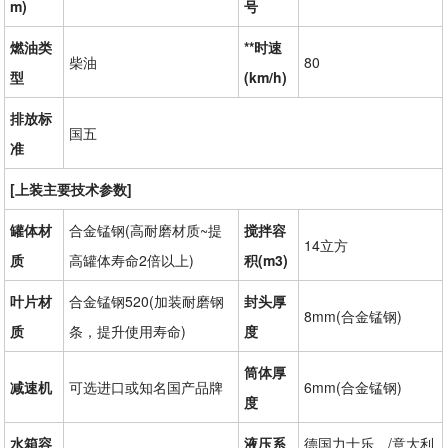
m)
号
燃油类
**时速
柴油
80
型
(km/h)
排放标
国五
准
[上装主要技术参数]
罐体材
合金锰钢(高耐磨材质~提
搅拌容
14立方
质
高罐体寿命2倍以上)
积(m3)
叶片材
合金锰钢520(加装耐磨钢
封头厚
8mm(合金锰钢)
质
条，提升使用寿命)
度
筒体厚
减速机
可选进口或知名国产品牌
6mm(合金锰钢)
度
水箱容
液压系
德国力士乐、/意大利