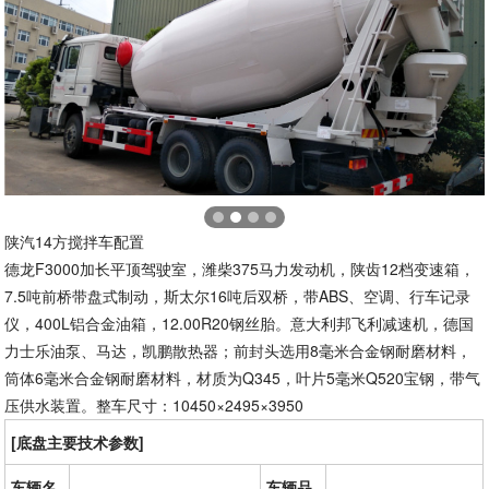
陕汽14方搅拌车配置
德龙F3000加长平顶驾驶室，潍柴375马力发动机，陕齿12档变速箱，
7.5吨前桥带盘式制动，斯太尔16吨后双桥，带ABS、空调、行车记录
仪，400L铝合金油箱，12.00R20钢丝胎。意大利邦飞利减速机，德国
力士乐油泵、马达，凯鹏散热器；前封头选用8毫米合金钢耐磨材料，
筒体6毫米合金钢耐磨材料，材质为Q345，叶片5毫米Q520宝钢，带气
压供水装置。整车尺寸：10450×2495×3950
[底盘主要技术参数]
车辆名
车辆品