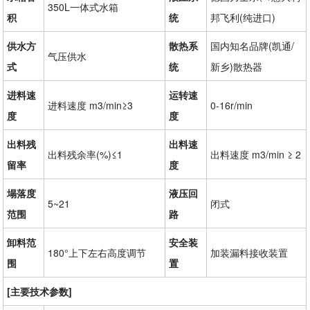
350L一体式水箱
积
统
邦飞利(纯进口)
供水方
散热系
国内知名品牌(凯通/
气压供水
式
统
新乡)散热器
进料速
运转速
进料速度 m3/min≥3
0-16r/min
度
度
出料残
出料速
出料残余率(%)≤1
出料速度 m3/min ≥ 2
留率
度
塌落度
液压回
5~21
闭式
范围
路
卸料范
安全装
180°上下左右高度调节
加装漏料接收装置
围
置
[主要技术参数]