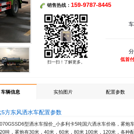
159-9787-8445
销售热线：
低首
扫一扫！了解更多。
车辆信息
实拍图片
配置参数
六5方东风洒水车
配置参数
5070GSSD6型洒水车报价_小多利卡5吨国六洒水车价格，雾炮
20吨，雾炮有30米，40米，60米，80米 100米，120米