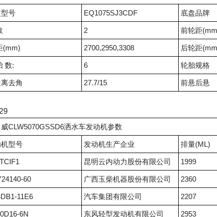
盘型号
EQ1075SJ3CDF
底盘品牌
数
2
前轮距(mm
距(mm)
2700,2950,3308
后轮距(mm
胎 数:
6
轮胎规格
近离去角
27.7/15
前悬后悬
29
威CLW5070GSSD6洒水车发动机参数
动机型号
发动机生产企业
排量(ML)
TCIF1
昆明云内动力股份有限公司
1999
24140-60
广西玉柴机器股份有限公司
2360
DB1-11E6
汽车集团有限公司
2207
0D16-6N
东风轻型发动机有限公司
2953