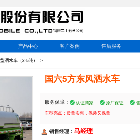
产品中心
客户案例
售后服务
型洒水车（2-5吨）
>
国六5方东风洒水车
服务保障：
认证商家
原厂保证
车型亮点：质量实惠，保质又保量
马经理
销售经理：