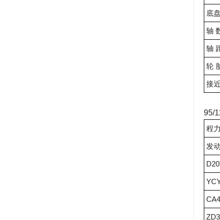
底
轴 
轴 
轮 
接
95/1
程力
发
D20
YCY
CA4
ZD3