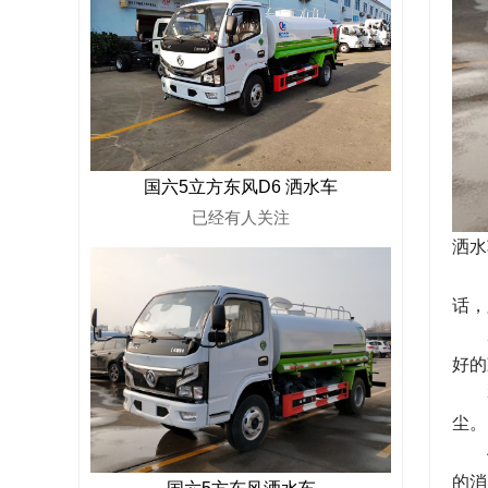
国六5立方东风D6 洒水车
已经有
人关注
洒水
1、
话，
2、
好的
3、
尘。
4、
的消