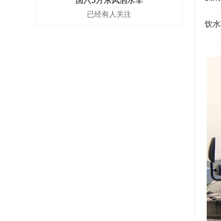
国六5方东风洒水车
5、
已经有
人关注
饮水
洒
路