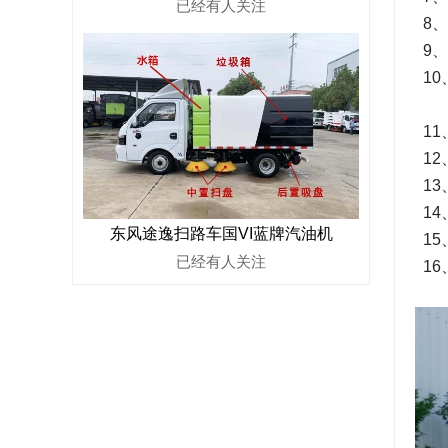
已经有
人关注
8、
9、
10
11
12
13
14
东风途逸扫路车国VI蓝牌汽油机
15
已经有
人关注
16