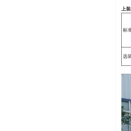
上装
标
选