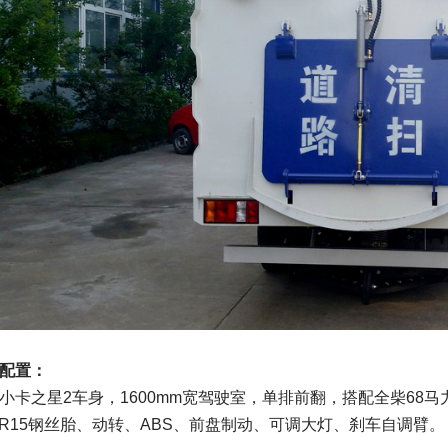
配置：
小卡之星2车身，1600mm宽驾驶室，单排前翻，搭配全柴68
00R15钢丝胎、动转、ABS、前盘制动、可调大灯、刹车自调臂。