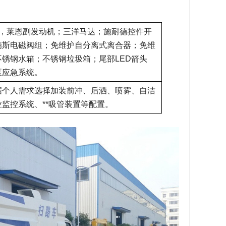
把，莱恩副发动机；三洋马达；施耐德控件开
瑞斯电磁阀组；免维护自分离式离合器；免维
不锈钢水箱；不锈钢垃圾箱；尾部LED箭头
泵应急系统。
据个人需求选择加装前冲、后洒、喷雾、自洁
监控系统、**吸管装置等配置。