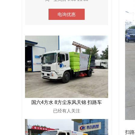
电询优惠
国六4方水 8方尘东风天锦 扫路车
已经有
人关注
扫路