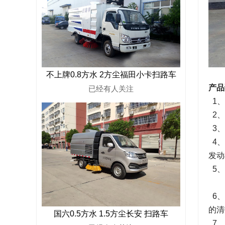
不上牌0.8方水 2方尘福田小卡扫路车
产品
已经有
人关注
1、
2、
3、
4、
发动
5、
6、
的清
国六0.5方水 1.5方尘长安 扫路车
7、