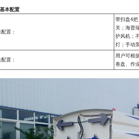
基本配置
带扫盘4
关；海普
准配置：
护风机；
灯；手动
用户可根
装配置：
卷盘、作业