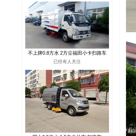
不上牌0.8方水 2方尘福田小卡扫路车
已经有
人关注