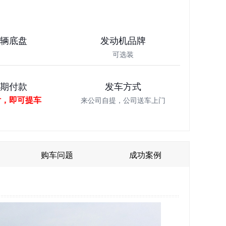
车辆底盘
发动机品牌
可选装
分期付款
发车方式
付，即可提车
来公司自提，公司送车上门
购车问题
成功案例