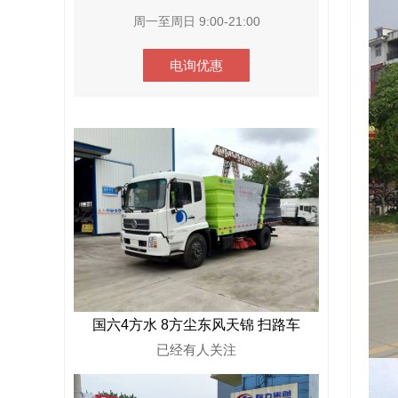
周一至周日 9:00-21:00
电询优惠
国六4方水 8方尘东风天锦 扫路车
已经有
人关注