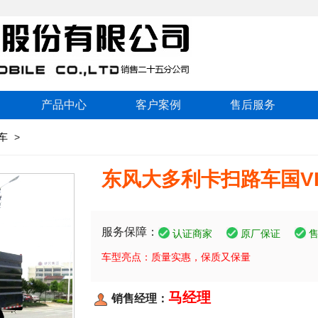
产品中心
客户案例
售后服务
车
>
东风大多利卡扫路车国V
服务保障：
认证商家
原厂保证
车型亮点：质量实惠，保质又保量
马经理
销售经理：