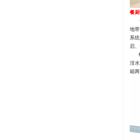
餐厨
罐
地带
系统
启、
餐厨
泔水
箱两