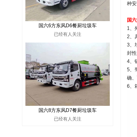
种安
国六
国六6方东风D6餐厨垃圾车
1、
已经有
人关注
2、
3、
封性
4、
5、
确、
6、
国六8方东风D7餐厨垃圾车
已经有
人关注