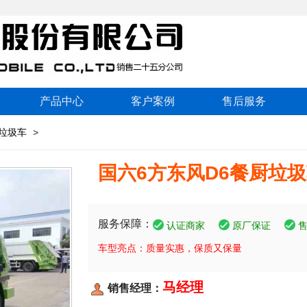
产品中心
客户案例
售后服务
垃圾车
>
国六6方东风D6餐厨垃
服务保障：
认证商家
原厂保证
车型亮点：质量实惠，保质又保量
马经理
销售经理：