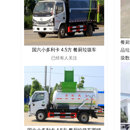
餐厨
国六小多利卡 4.5方 餐厨垃圾车
品垃
圾数
已经有
人关注