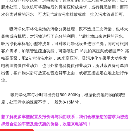
脱水处理，脱水机可将凝结后的粪渣压榨成粪饼，当有机肥使用；而再
次分离过后的污水，可达到**城市污水排放标准，排入污水管道即可。
吸污净化车将化粪池的污物分类处理，既不造成二次污染，也将大
粪榨成有机肥，对污物进行了充分的利用，**后排放出来达标的污水。
吸污净化车标配小型冲洗泵，可对吸污净化设备进行冲洗，同时可根据
客户需求，加装管道疏通功能，可选装进口16兆帕高压泵或者国产21兆
帕高压泵，配2立方清洗水箱，60米高压管。吸污净化车采用大功率发
电机组提供作业动力，也可外接电源提供作业动力，所以该设备可单独
出售，客户购买后可放置在普通货车上面，或者直接固定在地上进行作
业。
吸污净化车每小时可出粪饼500-800Kg，根据化粪池污物的稠密
度，处理污水的速度不等，一般为8-15M³/h。
想了解更多车型配置及报价请与我们联系，我们会根据您的需求为您选
择最合适的车型及最优惠的价格，欢迎来电咨询！