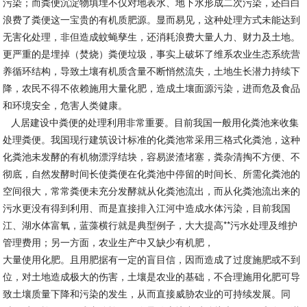
污染；而粪便沉淀物填埋不仅对地表水、地下水形成二次污染，还白白
浪费了粪便这一宝贵的有机质肥源。显而易见，这种处理方式未能达到
无害化处理，非但造成蚊蝇孳生，还消耗浪费大量人力、财力及土地。
更严重的是埋掉（焚烧）粪便垃圾，事实上破坏了维系农业生态系统营
养循环结构，导致土壤有机质含量不断悄然流失，土地生长潜力持续下
降，农民不得不依赖施用大量化肥，造成土壤面源污染，进而危及食品
和环境安全，危害人类健康。
人居建设中粪便的处理利用非常重要。目前我国一般用化粪池来收集
处理粪便。我国现行建筑设计标准的化粪池常采用三格式化粪池，这种
化粪池未发酵的有机物漂浮结块，容易淤渣堵塞，粪杂清掏不方便、不
彻底，自然发酵时间长使粪便在化粪池中停留的时间长、所需化粪池的
空间很大，常常粪便未充分发酵就从化粪池流出，而从化粪池流出来的
污水更没有得到利用、而是直接排入江河中造成水体污染，目前我国
江、湖水体富氧，蓝藻横行就是典型例子，大大提高**污水处理及维护
管理费用；另一方面，农业生产中又缺少有机肥，
大量使用化肥。且用肥据有一定的盲目信，因而造成了过度施肥或不到
位，对土地造成极大的伤害，土壤是农业的基础，不合理施用化肥可导
致土壤质量下降和污染的发生，从而直接威胁农业的可持续发展。同