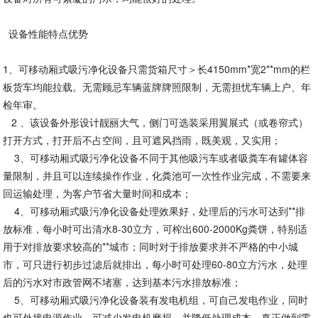
设备性能特点优势
1、可移动厢式吸污净化设备只需货箱尺寸＞长4150mm*宽2**mm的栏
板货车均能拉载。无需顾忌车辆蓝牌牌照限制，无需担忧车辆上户、年
检年审。
2 、该设备外形设计靓丽大气，侧门可选装采用翼展式（或卷帘式）
打开方式，打开后不占空间，且可遮风挡雨，既美观，又实用；
3、可移动厢式吸污净化设备不同于其他吸污车或者吸粪车有罐体容
量限制，并且可以连续操作作业，化粪池可一次性作业完成，不需要来
回运输处理，为客户节省大量时间和成本；
4、可移动厢式吸污净化设备处理效果好，处理后的污水可达到**排
放标准，每小时可出清水8-30立方，可榨出600-2000Kg粪饼，特别适
用于对排放要求较高的**城市；同时对于排放要求并不严格的中小城
市，可只进行初步过滤后就排出，每小时可处理60-80立方污水，处理
后的污水对市政管网不堵塞，达到基本污水排放标准；
5、可移动厢式吸污净化设备装有发电机组，可自己发电作业，同时
也可外接电源作业，可减少发电机磨损，并降低处理成本，真正做到零