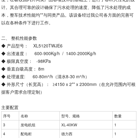
计。其合理可靠的设计确保了污水处理的速度、降低了污水处理的成
本，整车技术性能均**与同类产品。该设备经过我公司各方面的完善可
以在各种条件下进行工作。
二、 整机性能参数
◆ 产品型号： XL5120TWJE6
◆ 出渣速度： 600-900Kg/h / 1400-2000Kg/h
◆ 极限真空度： -98KPa
◆ 垂直自吸高度： 8m
◆ 处理速度: 60-80m³/h（清水8-30 m³/h）
◆ 外形尺寸（长宽高）： ≥4150 x 2** x 2300mm（在允许范围内可根
据客户需求合理定制）
主要配置
序号
名称
型号、规格
数量
3
发电机组
XL-40KW
1
4
配电柜
德力西
1