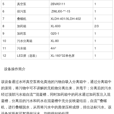
5
真空泵
2BVA5111
1
6
排污泵
ZWLI00-**-15
1
7
叠螺机
XLDH-401/XLDH-402
1
8
加药箱
XL-600
2/3
9
加药泵
G20-1
1
10
污水分离箱
XL-80
1
11
污水箱
4m³
1
12
LED屏（选装）
XL-160*32单色屏
1
设备操作简介
该设备通过水环真空泵将化粪池的污物自吸入分离箱中，通过分离箱中
的滚筒，将污物中可不讲解的无机物分离出来，并甩干；分离后的污水
经过顶部污水箱自流**混凝槽，同时加药箱中的药水通过加药泵注入混
凝槽，分离后的污水和药水在混凝槽中充分反映凝结后，自流**叠螺
机，进行叠螺脱水，从而将污水中的粪便压榨成饼，排出达标污水。该
设备对所有可絮凝的污水，均能很好的处理。