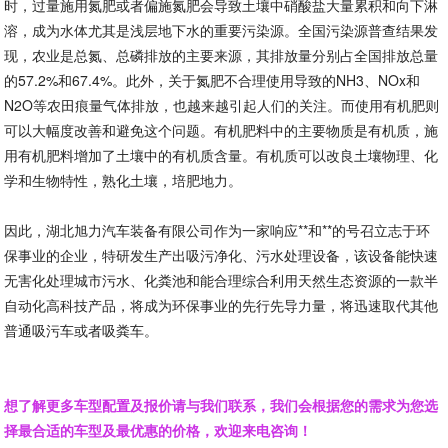
时，过量施用氮肥或者偏施氮肥会导致土壤中硝酸盐大量累积和向下淋
溶，成为水体尤其是浅层地下水的重要污染源。全国污染源普查结果发
现，农业是总氮、总磷排放的主要来源，其排放量分别占全国排放总量
的57.2%和67.4%。此外，关于氮肥不合理使用导致的NH3、NOx和
N2O等农田痕量气体排放，也越来越引起人们的关注。而使用有机肥则
可以大幅度改善和避免这个问题。有机肥料中的主要物质是有机质，施
用有机肥料增加了土壤中的有机质含量。有机质可以改良土壤物理、化
学和生物特性，熟化土壤，培肥地力。
因此，湖北旭力汽车装备有限公司作为一家响应**和**的号召立志于环
保事业的企业，特研发生产出吸污净化、污水处理设备，该设备能快速
无害化处理城市污水、化粪池和能合理综合利用天然生态资源的一款半
自动化高科技产品，将成为环保事业的先行先导力量，将迅速取代其他
普通吸污车或者吸粪车。
想了解更多车型配置及报价请与我们联系，我们会根据您的需求为您选
择最合适的车型及最优惠的价格，欢迎来电咨询！