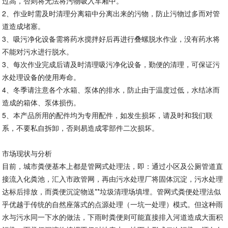
过高，否则将无法将污物吸入车厢中。
2、作业时需及时清理分离箱中分离出来的污物，防止污物过多而对管
道造成堵塞。
3、吸污净化设备需将药水搅拌好后再进行叠螺脱水作业，没有药水将
不能对污水进行脱水。
3、每次作业完成后请及时清理吸污净化设备，勤便的清理，可保证污
水处理设备的使用寿命。
4、冬季请注意各个水箱、泵体的排水，防止由于温度过低，水结冰而
造成的箱体、泵体损伤。
5、本产品所用的配件均为专用配件，如发生损坏，请及时和我们联
系，不要私自拆卸，否则易造成零部件二次损坏。
市场现状与分析
目前，城市粪便基本上都是管网式处理法，即：通过小区及公厕管道直
接流入化粪池，汇入市政管网，再由污水处理厂将固体沉淀，污水处理
达标后排放，而粪便沉淀物送**垃圾清理场填埋。管网式粪便处理法似
乎优越于传统的自然座落式的点源处理（一坑一处理）模式。但这种雨
水与污水同一下水的做法，下雨时粪便则可能直接排入河道造成大面积