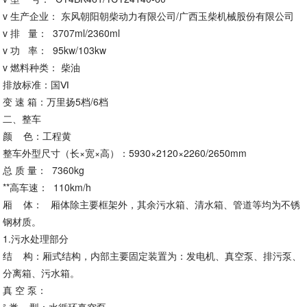
v 生产企业： 东风朝阳朝柴动力有限公司/广西玉柴机械股份有限公司
v 排 量： 3707ml/2360ml
v 功 率： 95kw/103kw
v 燃料种类： 柴油
排放标准：国Ⅵ
变 速 箱：万里扬5档/6档
二、整车
颜 色：工程黄
整车外型尺寸（长×宽×高）：5930×2120×2260/2650mm
总 质 量： 7360kg
**高车速： 110km/h
厢 体： 厢体除主要框架外，其余污水箱、清水箱、管道等均为不锈
钢材质。
1.污水处理部分
结 构：厢式结构，内部主要固定装置为：发电机、真空泵、排污泵、
分离箱、污水箱。
真 空 泵：