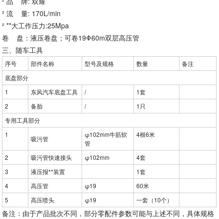
² 品 牌: 双耀
² 流 量: 170L/min
² **大工作压力:25Mpa
卷 盘：液压卷盘；可卷19Φ60m双层高压管
三、随车工具
序号
部件名称
型号及规格
数量
备注
底盘部分
1
东风汽车底盘工具
/
1套
2
备胎
/
1只
专用工具部分
1
φ102mm牛筋软
4根6米
吸污管
管
2
吸污管快速接头
φ102mm
4套
3
液压报**装置
1套
4
高压管
φ19
60米
5
高压喷头
φ19
一套（10个）
备注：由于产品批次不同，部分零配件参数可能与上述不同，具体规格