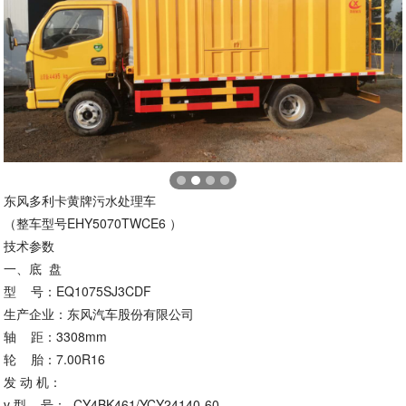
东风多利卡黄牌污水处理车
（整车型号EHY5070TWCE6 ）
技术参数
一、底 盘
型 号：EQ1075SJ3CDF
生产企业：东风汽车股份有限公司
轴 距：3308mm
轮 胎：7.00R16
发 动 机：
v 型 号： CY4BK461/YCY24140-60