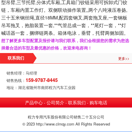
型吊臂,三节托臂,分体式车厢,工具箱门铰链采用可拆卸式门铰
链，车厢内置工作灯。双侧联动操作装置,,两个八吨液压卷扬,
三十五米钢丝绳,直径18MM,配四套钢叉,两套拖叉座,一套钢板
吊耳拖叉，抱胎装置一套,**气管总成一套，**尾灯一套，**灯
喊话器一套，捆绑链两条。箱体电泳，垂臂，托臂两侧加固。
想了解更多车型配置及报价请与我们联系，我们会根据您的需求为您选
择最合适的车型及最优惠的价格，欢迎来电咨询！
更多>>
联系我们
销售经理：马经理
159-9787-8445
销售热线：
地址：湖北省随州市南郊程力汽车工业园
产品中心
公司简介
联系我们
购车电话
-
-
-
程力专用汽车股份有限公司销售二十五分公司
© 2023 http://www.clmqy.com All Rights Reserved