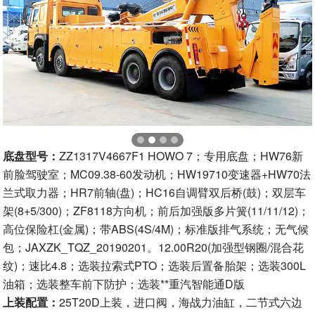
底盘型号：
ZZ1317V4667F1 HOWO 7；专用底盘；HW76新
前脸驾驶室；MC09.38-60发动机；HW19710变速器+HW70法
兰式取力器；HR7前轴(盘)；HC16自调臂双后桥(鼓)；双层车
架(8+5/300)；ZF8118方向机；前后加强版多片簧(11/11/12)；
高位保险杠(金属)；带ABS(4S/4M)；标准版排气系统；无气候
包；JAXZK_TQZ_20190201。12.00R20(加强型钢圈/混合花
纹)；速比4.8；选装拉索式PTO；选装后置备胎架；选装300L
油箱；选装整车前下防护；选装**重汽智能通D版
上装配置：
25T20D上装，进口阀，海战力油缸，二节式六边