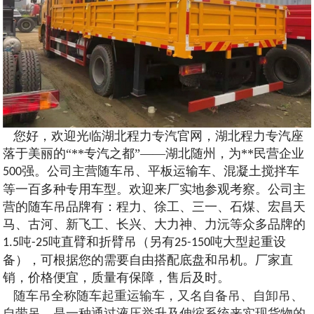
您好，欢迎光临湖北程力专汽官网，湖北程力专汽座
落于美丽的“**专汽之都”——湖北随州，为**民营企业
强。公司主营随车吊、平板运输车、混凝土搅拌车
500
等一百多种专用车型。欢迎来厂实地参观考察。公司主
营的随车吊品牌有：程力、徐工、三一、石煤、宏昌天
马、古河、新飞工、长兴、大力神、力沅等众多品牌的
吨
吨直臂和折臂吊（另有
吨大型起重设
1.5
-25
25-150
备），可根据您的需要自由搭配底盘和吊机。厂家直
销，价格便宜，质量有保障，售后及时。
随车吊全称随车起重运输车，又名自备吊、自卸吊、
自带吊。是一种通过液压举升及伸缩系统来实现货物的