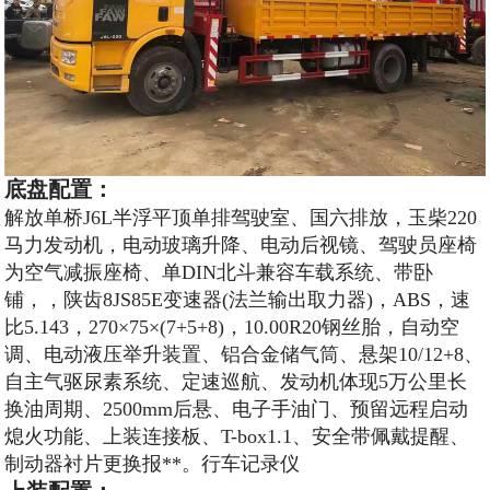
底盘配置：
解放单桥J6L半浮平顶单排驾驶室、国六排放，玉柴220
马力发动机，电动玻璃升降、电动后视镜、驾驶员座椅
为空气减振座椅、单DIN北斗兼容车载系统、带卧
铺，，陕齿8JS85E变速器(法兰输出取力器)，ABS，速
比5.143，270×75×(7+5+8)，10.00R20钢丝胎，自动空
调、电动液压举升装置、铝合金储气筒、悬架10/12+8、
自主气驱尿素系统、定速巡航、发动机体现5万公里长
换油周期、2500mm后悬、电子手油门、预留远程启动
熄火功能、上装连接板、T-box1.1、安全带佩戴提醒、
制动器衬片更换报**。
行车记录仪