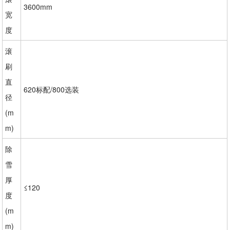
3600mm
宽
度
滚
刷
直
620标配/800选装
径
(m
m)
除
雪
厚
≤120
度
(m
m)