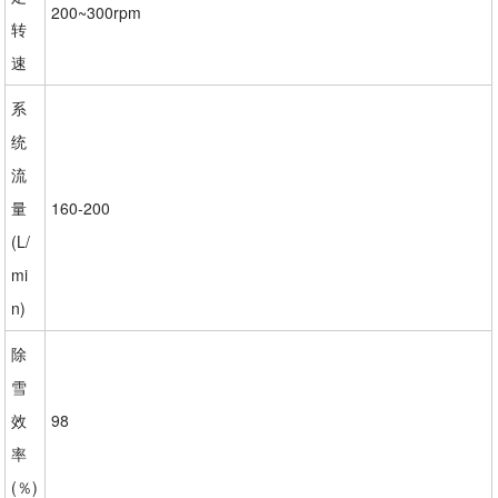
200~300rpm
转
速
系
统
流
量
160-200
(L/
mi
n)
除
雪
效
98
率
(％)