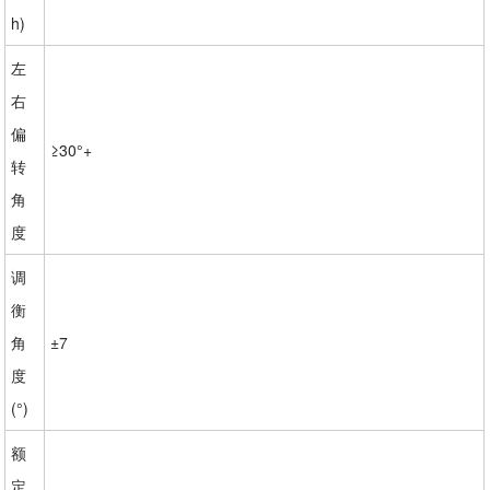
h)
左
右
偏
≥30°+
转
角
度
调
衡
角
±7
度
(°)
额
定