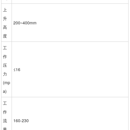
上
升
200~400mm
高
度
工
作
压
≤16
力
(mp
a)
工
作
流
160-230
量