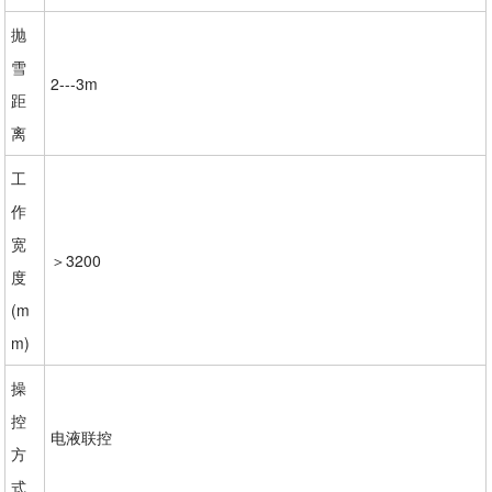
抛
雪
2---3m
距
离
工
作
宽
＞3200
度
(m
m)
操
控
电液联控
方
式