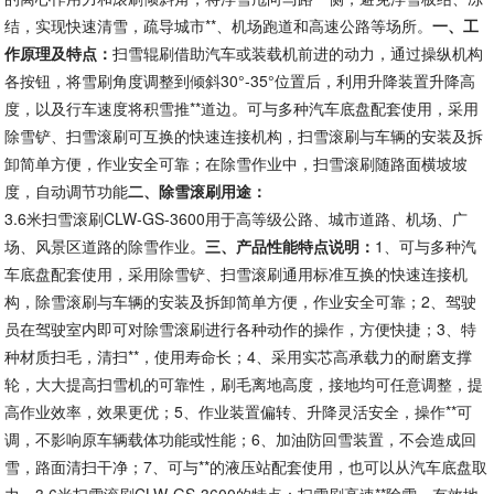
结，实现快速清雪，疏导城市**、机场跑道和高速公路等场所。
一、工
作原理及特点：
扫雪辊刷借助汽车或装载机前进的动力，通过操纵机构
各按钮，将雪刷角度调整到倾斜30°-35°位置后，利用升降装置升降高
度，以及行车速度将积雪推**道边。可与多种汽车底盘配套使用，采用
除雪铲、扫雪滚刷可互换的快速连接机构，扫雪滚刷与车辆的安装及拆
卸简单方便，作业安全可靠；在除雪作业中，扫雪滚刷随路面横坡坡
度，自动调节功能
二、除雪滚刷用途：
3.6米扫雪滚刷CLW-GS-3600用于高等级公路、城市道路、机场、广
场、风景区道路的除雪作业。
三、产品性能特点说明：
1、可与多种汽
车底盘配套使用，采用除雪铲、扫雪滚刷通用标准互换的快速连接机
构，除雪滚刷与车辆的安装及拆卸简单方便，作业安全可靠；2、驾驶
员在驾驶室内即可对除雪滚刷进行各种动作的操作，方便快捷；3、特
种材质扫毛，清扫**，使用寿命长；4、采用实芯高承载力的耐磨支撑
轮，大大提高扫雪机的可靠性，刷毛离地高度，接地均可任意调整，提
高作业效率，效果更优；5、作业装置偏转、升降灵活安全，操作**可
调，不影响原车辆载体功能或性能；6、加油防回雪装置，不会造成回
雪，路面清扫干净；7、可与**的液压站配套使用，也可以从汽车底盘取