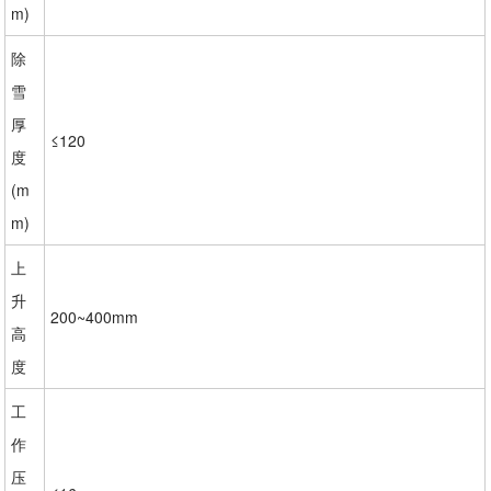
m)
除
雪
厚
≤120
度
(m
m)
上
升
200~400mm
高
度
工
作
压