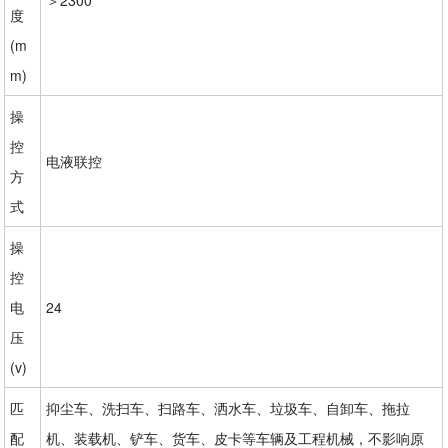
度
(m
m)
操
控
电液联控
方
式
操
控
电
24
压
(v)
匹
抑尘车、洗扫车、扫路车、洒水车、垃圾车、自卸车、拖拉
配
机、装载机、铲车、货车、皮卡等车辆及工程机械，不影响原