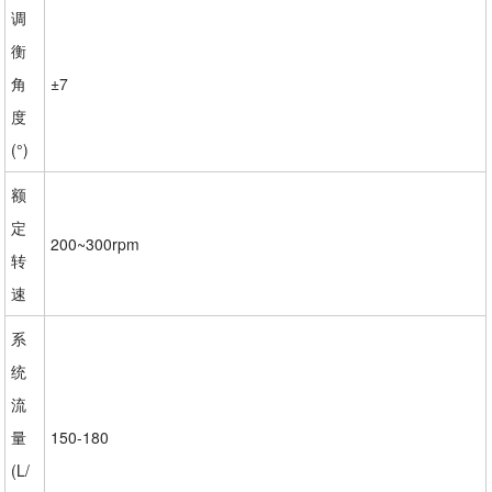
调
衡
角
±7
度
(°)
额
定
200~300rpm
转
速
系
统
流
量
150-180
(L/