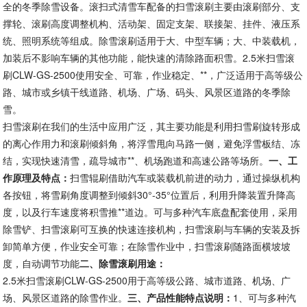
全的冬季除雪设备。滚扫式清雪车配备的扫雪滚刷主要由滚刷部分、支
撑轮、滚刷高度调整机构、活动架、固定支架、联接架、挂件、液压系
统、照明系统等组成。除雪滚刷适用于大、中型车辆；大、中装载机，
加装后不影响车辆的其他功能，能快速的清除路面积雪。2.5米扫雪滚
刷CLW-GS-2500使用安全、可靠，作业稳定、**，广泛适用于高等级公
路、城市或乡镇干线道路、机场、广场、码头、风景区道路的冬季除
雪。
扫雪滚刷在我们的生活中应用广泛，其主要功能是利用扫雪刷旋转形成
的离心作用力和滚刷倾斜角，将浮雪甩向马路一侧，避免浮雪板结、冻
结，实现快速清雪，疏导城市**、机场跑道和高速公路等场所。
一、工
作原理及特点：
扫雪辊刷借助汽车或装载机前进的动力，通过操纵机构
各按钮，将雪刷角度调整到倾斜30°-35°位置后，利用升降装置升降高
度，以及行车速度将积雪推**道边。可与多种汽车底盘配套使用，采用
除雪铲、扫雪滚刷可互换的快速连接机构，扫雪滚刷与车辆的安装及拆
卸简单方便，作业安全可靠；在除雪作业中，扫雪滚刷随路面横坡坡
度，自动调节功能
二、除雪滚刷用途：
2.5米扫雪滚刷CLW-GS-2500用于高等级公路、城市道路、机场、广
场、风景区道路的除雪作业。
三、产品性能特点说明：
1、可与多种汽