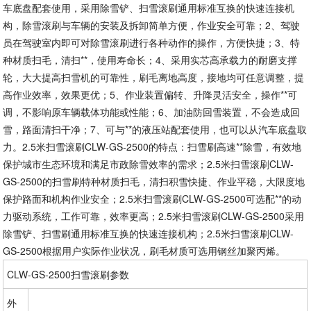
车底盘配套使用，采用除雪铲、扫雪滚刷通用标准互换的快速连接机
构，除雪滚刷与车辆的安装及拆卸简单方便，作业安全可靠；2、驾驶
员在驾驶室内即可对除雪滚刷进行各种动作的操作，方便快捷；3、特
种材质扫毛，清扫**，使用寿命长；4、采用实芯高承载力的耐磨支撑
轮，大大提高扫雪机的可靠性，刷毛离地高度，接地均可任意调整，提
高作业效率，效果更优；5、作业装置偏转、升降灵活安全，操作**可
调，不影响原车辆载体功能或性能；6、加油防回雪装置，不会造成回
雪，路面清扫干净；7、可与**的液压站配套使用，也可以从汽车底盘取
力。2.5米扫雪滚刷CLW-GS-2500的特点：扫雪刷高速**除雪，有效地
保护城市生态环境和满足市政除雪效率的需求；2.5米扫雪滚刷CLW-
GS-2500的扫雪刷特种材质扫毛，清扫积雪快捷、作业平稳，大限度地
保护路面和机构作业安全；2.5米扫雪滚刷CLW-GS-2500可选配**的动
力驱动系统，工作可靠，效率更高；2.5米扫雪滚刷CLW-GS-2500采用
除雪铲、扫雪刷通用标准互换的快速连接机构；2.5米扫雪滚刷CLW-
GS-2500根据用户实际作业状况，刷毛材质可选用钢丝加聚丙烯。
CLW-GS-2500扫雪滚刷参数
外