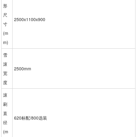
形
尺
2500x1100x900
寸
(m
m)
雪
滚
2500mm
宽
度
滚
刷
直
620标配/800选装
径
(m