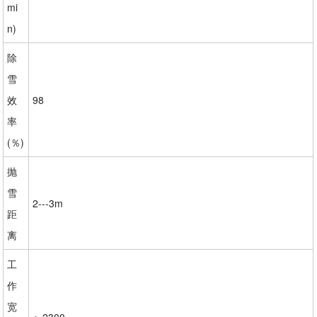
mi
n)
除
雪
效
98
率
(％)
抛
雪
2---3m
距
离
工
作
宽
＞2300