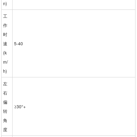
n)
工
作
时
速
5-40
(k
m/
h)
左
右
偏
≥30°+
转
角
度