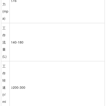
≤16
力
(mp
a)
工
作
流
140-180
量
(L)
工
作
转
速
≥200-300
(r/
mi