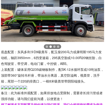
底盘配置：东风多利卡D9吸粪车，配玉柴200马力或康明斯195马力发
动机，轴距3950mm，6挡变速箱，295真空胎或10.00R20钢丝胎，白
色驾驶室，带空调，电动门窗，中控锁，ABS。
上装配置：罐体采用Q235碳钢板制作，配SK-12水循环泵或10吨油泵，
顶部带360°旋转吊杆座，带油水分离器，真空防溢阀，视粪管，洗手
箱，尾部一个220的排粪口，一根8米吸粪管带阴阳端接头。
备注：此为标准外观配置，如果排放地点受限制，需要牵长排污管或者
强排功能，请与我们提前沟通，以便更改！
想了解更多车型配置及报价请与我们联系，我们会根据您的需求为您选