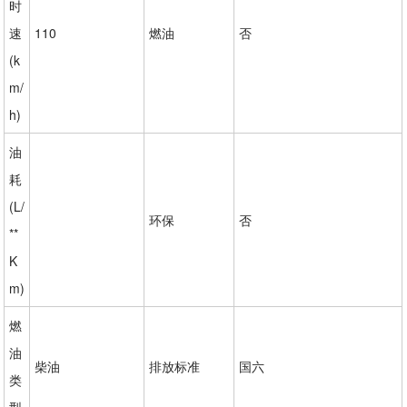
时
速
110
燃油
否
(k
m/
h)
油
耗
(L/
环保
否
**
K
m)
燃
油
柴油
排放标准
国六
类