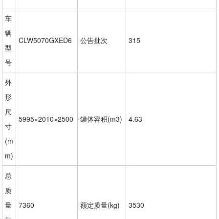
车
辆
CLW5070GXED6
公告批次
315
型
号
外
形
尺
5995×2010×2500
罐体容积(m3)
4.63
寸
(m
m)
总
质
量
7360
额定质量(kg)
3530