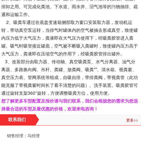
排卸之用。可完成化粪池、下水道、雨水井、沼气池等的污物抽排、疏
通和运输工作。
2、吸粪车通过在底盘变速箱侧部取力窗口安装取力器，发动机运
转，带动真空泵运转，当排气时罐体内的空气被抽去形成真空，致使罐
内压力低于大气压力，粪液即在大气压力使用下，经吸粪胶管进入粪
罐。吸气时吸管接近罐底，空气被不断吸入粪罐时，致使罐内压力高于
大气压力，粪液即在压缩空气的作用下，经吸粪胶管排出罐外。
3、改装部分由取力器、传动轴、真空吸粪泵、水气分离器、油气分
离器、多路换向阀、吊杆、粪罐、放粪阀、吸粪**、清水箱、视粪窗、
真空压力表、管网系统等组成，自吸自排，带排粪阀，带视粪管（此功
能克服了带视粪窗时间长了看不清楚的问题）、洗手装置。吸粪胶管可
通过旋转支架360°旋转，方便调整吸粪方位，使用方便。
想了解更多车型配置及报价请与我们联系，我们会根据您的需求为您选
择最合适的车型及最优惠的价格，欢迎来电咨询！
更多>>
联系我们
销售经理：马经理