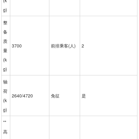
(k
g)
整
备
质
3700
前排乘客(人)
2
量
(k
g)
轴
荷
2640/4720
免征
是
(k
g)
**
高