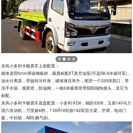
东风小多利卡吸粪车上装配置：
罐体选用5mm厚碳钢板材，吸粪标配5T真空油泵(可选SK-6水循环泵)，
油水分离器，带旋转吊杆座，罐体液压举升，尾部一个220排粪口，带
洗手水箱，视粪管，防溢阀，一根6米吸粪管带阴阳端快接头，其它为
标配。
东风小多利卡吸粪车底盘配置：小多利卡D6，轴距3308，玉柴140马力
国六发动机，万里扬6档，7.00R16轮胎192双层大梁，空调，电动门
窗，中控锁，ABS,断气刹。