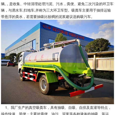
辆,，是收集、中转清理处理污泥、污水，粪便、避免二次污染的环卫车
辆，与洒水车,扫地车,并称为三大环卫车型。吸粪车主要用于抽排运输
带悬浮的粪水，若需要抽吸比较稠的泥浆建议选购吸污车。
1、我厂生产的真空吸粪车，具有抽吸、自吸、自排及直灌等特点，
操作快速、简便；主要对粪便、油污、泥浆等各种液体的抽吸、装运、