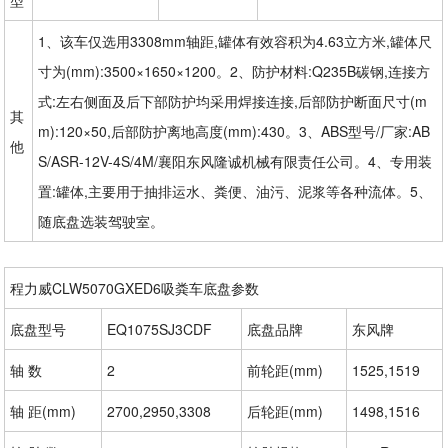
型
1、该车仅选用3308mm轴距,罐体有效容积为4.63立方米,罐体尺
寸为(mm):3500×1650×1200。2、防护材料:Q235B碳钢,连接方
式:左右侧面及后下部防护均采用焊接连接,后部防护断面尺寸(m
其
m):120×50,后部防护离地高度(mm):430。3、ABS型号/厂家:AB
他
S/ASR-12V-4S/4M/襄阳东风隆诚机械有限责任公司。4、专用装
置:罐体,主要用于抽排运水、粪便、油污、泥浆等各种流体。5、
随底盘选装驾驶室。
程力威CLW5070GXED6吸粪车底盘参数
底盘型号
EQ1075SJ3CDF
底盘品牌
东风牌
轴 数
2
前轮距(mm)
1525,1519
轴 距(mm)
2700,2950,3308
后轮距(mm)
1498,1516