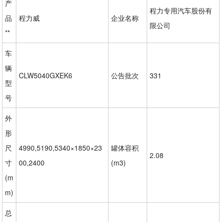
产
程力专用汽车股份有
品
程力威
企业名称
限公司
**
车
辆
CLW5040GXEK6
公告批次
331
型
号
外
形
尺
4990,5190,5340×1850×23
罐体容积
2.08
寸
00,2400
(m3)
(m
m)
总