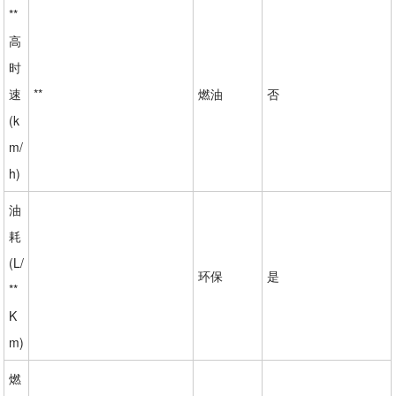
**
高
时
速
**
燃油
否
(k
m/
h)
油
耗
(L/
环保
是
**
K
m)
燃