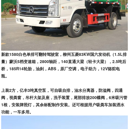
新款1580白色单排可翻转驾驶室，柳州五菱83KW国六发动机（1.5L排
量）蒙沃5档变速箱，2800轴距，140直通大梁（轻卡大梁），2.5吨后
桥，185R14轮胎，油刹，ABS，原厂空调，电子助力，12V骆驼电
瓶。
上装2方，亿丰3吨真空泵，可自吸自排，油水分离器，防溢阀，四通
阀，視粪窗，吊杆大架及座，洗手装置，尾部排放200蝶阀，6米吸污管
1根，安装牌照灯，其余标配制作安装。还可根据用户吸粪车加装洒水
功能，一车多用。