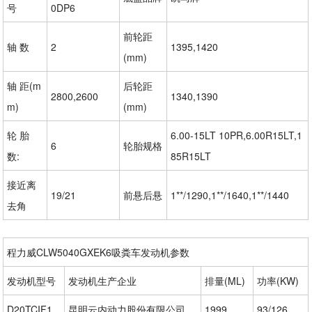
号
0DP6
前轮距
轴 数
2
1395,1420
(mm)
轴 距(m
后轮距
2800,2600
1340,1390
m)
(mm)
轮 胎
6.00-15LT 10PR,6.00R15LT,1
6
轮胎规格
数:
85R15LT
接近离
19/21
前悬后悬
1**/1290,1**/1640,1**/1440
去角
程力威CLW5040GXEK6吸粪车发动机参数
发动机型号
发动机生产企业
排量(ML)
功率(KW)
D20TCIF1
昆明云内动力股份有限公司
1999
93/126