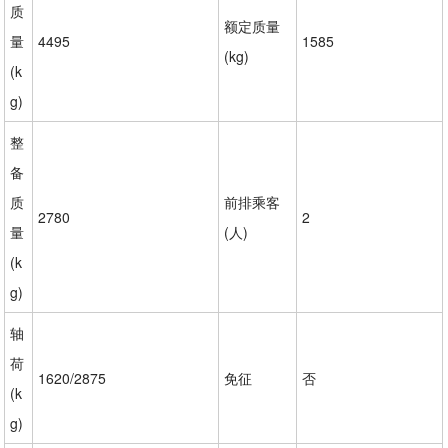
质
额定质量
量
4495
1585
(kg)
(k
g)
整
备
质
前排乘客
2780
2
量
(人)
(k
g)
轴
荷
1620/2875
免征
否
(k
g)