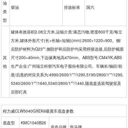
油
柴油
排放标准
国六
类
型
罐体有效容积2.08立方米,运输介质:液态污物,密度800千克/每立
方米,罐体外形尺寸(长×长轴×短轴)(mm):2600×1220×900。侧/
后防护材料为Q23**,侧防护和后防护均采用焊接连接,后防护截面
其
尺寸200×40mm,下边缘离地高470mm。ABS型号:CM4YK,ABS
他
生产企业:广州瑞立科密汽车电子股份有限公司。车辆长/轴距/前
悬/后悬的对应关系为:4990/2600/1**/1290,5190/2800/1**/1290,
5340/2600/1**/1640,5340/2800/1**/1440.随底盘选装驾驶室及
后部灯具
程力威CLW5040GXEK6吸粪车底盘参数
底盘型
KMC1040B26
底盘品牌
凯马牌