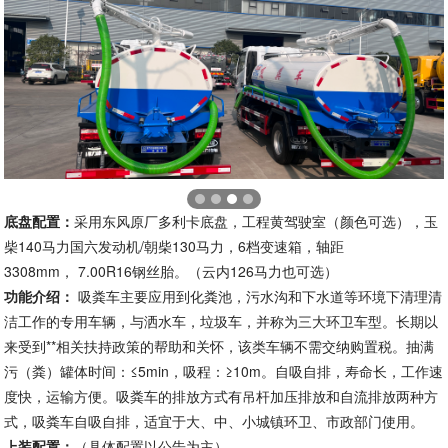
底盘配置：
采用东风原厂多利卡底盘，工程黄驾驶室（颜色可选），玉
柴140马力国六发动机/朝柴130马力，6档变速箱，轴距
3308mm， 7.00R16钢丝胎。（云内126马力也可选）
功能介绍：
吸粪车主要应用到化粪池，污水沟和下水道等环境下清理清
洁工作的专用车辆，与洒水车，垃圾车，并称为三大环卫车型。长期以
来受到**相关扶持政策的帮助和关怀，该类车辆不需交纳购置税。抽满
污（粪）罐体时间：≤5min，吸程：≥10m。自吸自排，寿命长，工作速
度快，运输方便。吸粪车的排放方式有吊杆加压排放和自流排放两种方
式，吸粪车自吸自排，适宜于大、中、小城镇环卫、市政部门使用。
上装配置：
（具体配置以公告为主）