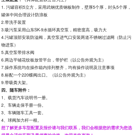
1. 污罐容积5立方，采用武钢优质钢板制作，壁厚5个厚，封头5个厚，
罐体中间合理设计防浪板
2.带洗手装置
3.吸污泵采用山东SK-9水循环真空泵，精密度高，吸力大
4.污罐顶部安装防溢阀，真空泵进气口安装两道不锈钢过滤网（防止污
物进泵）
5.真空泵带排水阀
6.两边平铺花纹板放管平台，带护栏（以公告外观为主）
7.操作系统均在操作箱内排列整齐，均有操作说明及注意事项
8.标配一个220蝶阀出口。（以公告外观为主）
9.带吸粪大架。
四、
随车附件：
1、载货汽车说明书一册。
2、车辆走保手册一份。
3、车辆随车工具一套。
4、球阀加力杆一根。
想了解更多车型配置及报价请与我们联系，我们会根据您的需求为您选